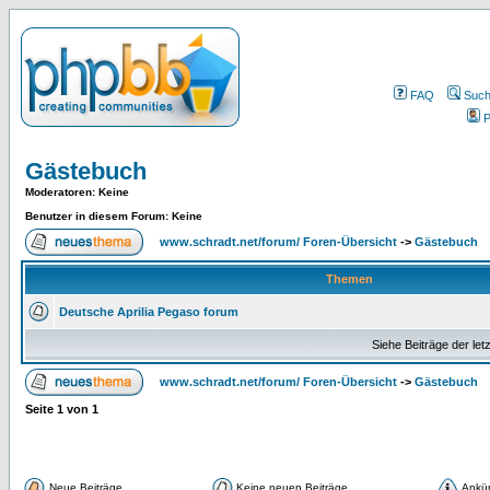
FAQ
Suc
P
Gästebuch
Moderatoren
: Keine
Benutzer in diesem Forum: Keine
www.schradt.net/forum/ Foren-Übersicht
->
Gästebuch
Themen
Deutsche Aprilia Pegaso forum
Siehe Beiträge der let
www.schradt.net/forum/ Foren-Übersicht
->
Gästebuch
Seite
1
von
1
Neue Beiträge
Keine neuen Beiträge
Ankü