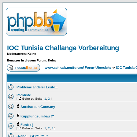
IOC Tunisia Challange Vorbereitung
Moderatoren
: Keine
Benutzer in diesem Forum: Keine
www.schradt.net/forum/ Foren-Übersicht
->
IOC Tunisia 
Probleme anderer Leute...
Packliste
[
Gehe zu Seite:
1
,
2
]
Anreise aus Germany
Kupplungsumbau !?
Funk :-)
[
Gehe zu Seite:
1
,
2
,
3
]
-4 and... GO!!!!!!!!!!