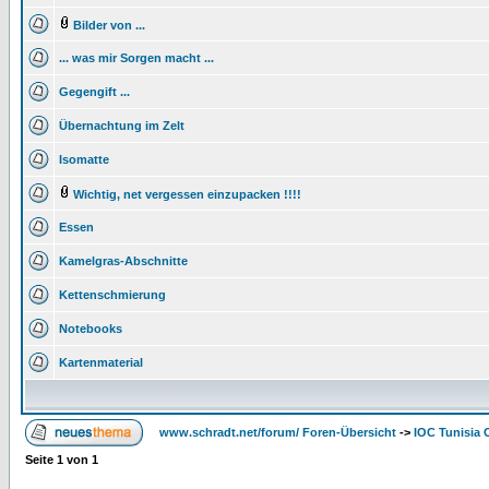
Bilder von ...
... was mir Sorgen macht ...
Gegengift ...
Übernachtung im Zelt
Isomatte
Wichtig, net vergessen einzupacken !!!!
Essen
Kamelgras-Abschnitte
Kettenschmierung
Notebooks
Kartenmaterial
www.schradt.net/forum/ Foren-Übersicht
->
IOC Tunisia 
Seite
1
von
1