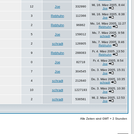
Mi, 16. März 2005, 8:44
12
Joe
332990
Joe
Mi, 16. März 2005, 8:38
3
Rebhuhn
112366
Joe
Mo, 14. März 2005, 11:27
2
Rebhuhn
96862
Rebhuhn
Mo, 7. März 2005, 9:58
5
Joe
159012
schradt
Mo, 7. März 2005, 9:46
2
schradt
126905
Rebhuhn
Fr, 4. März 2005, 13:50
9
Rebhuhn
288083
Rebhuhn
Fr, 4. März 2005, 8:54
0
Joe
82718
Joe
Do, 3. März 2005, 15:31
7
Joe
304545
Joe
Do, 3. März 2005, 10:35
4
schradt
212640
schradt
Do, 3. März 2005, 10:30
10
schradt
1227193
Joe
Mi, 2. März 2005, 12:53
2
schradt
536581
Joe
Alle Zeiten sind GMT + 2 Stunden