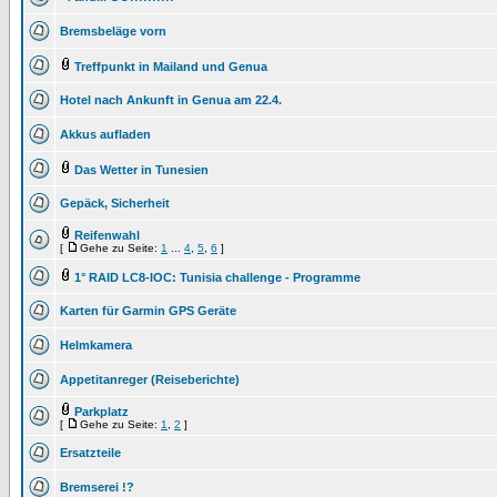
Bremsbeläge vorn
Treffpunkt in Mailand und Genua
Hotel nach Ankunft in Genua am 22.4.
Akkus aufladen
Das Wetter in Tunesien
Gepäck, Sicherheit
Reifenwahl
[
Gehe zu Seite:
1
...
4
,
5
,
6
]
1° RAID LC8-IOC: Tunisia challenge - Programme
Karten für Garmin GPS Geräte
Helmkamera
Appetitanreger (Reiseberichte)
Parkplatz
[
Gehe zu Seite:
1
,
2
]
Ersatzteile
Bremserei !?