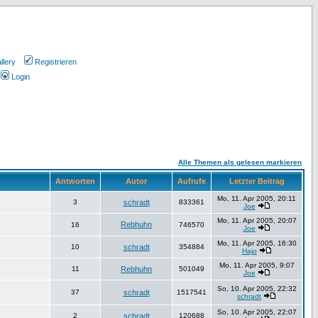
llery
Registrieren
Login
Alle Themen als gelesen markieren
Antworten
Autor
Aufrufe
Letzter Beitrag
Mo, 11. Apr 2005, 20:11
3
schradt
833361
Joe
Mo, 11. Apr 2005, 20:07
Rebhuhn
16
746570
Joe
Mo, 11. Apr 2005, 16:30
10
schradt
354884
Hajo
Mo, 11. Apr 2005, 9:07
11
Rebhuhn
501049
Joe
So, 10. Apr 2005, 22:32
37
schradt
1517541
schradt
So, 10. Apr 2005, 22:07
2
schradt
120688