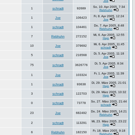
Joe
So, 10. Apr 2005, 7:34
1
schradt
92689
Rebhuhn
Fr, 8. Apr 2005, 12:24
1
Joe
106423
Joe
Do, 7. Apr 2005, 8:48
1
schradt
104461
Rebhuhn
Mi, 6. Apr 2005, 12:55
7
Rebhuhn
272152
Hajo
Mi, 6. Apr 2005, 11:45
10
Joe
379692
schradt
Di, 5. Apr 2005, 11:18
5
schradt
216568
Joe
Di, 5. Apr 2005, 8:34
75
schradt
3626776
Joe
Fr, 1. Apr 2005, 11:39
1
Joe
103324
Joe
Di, 29. März 2005, 21:01
1
schradt
93638
Hajo
Di, 29. März 2005, 10:32
3
schradt
122703
Hajo
So, 27. März 2005, 21:44
0
schradt
73778
schradt
Do, 24. März 2005, 14:21
23
Joe
682492
Rebhuhn
Mi, 23. März 2005, 23:22
2
schradt
113291
Hajo
Fr, 18. März 2005, 9:18
6
Rebhuhn
182150
Rebhuhn