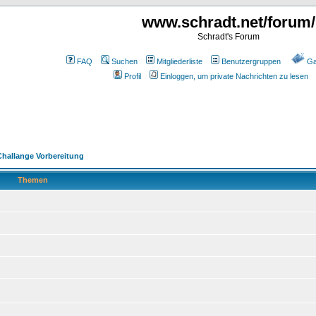
www.schradt.net/forum/
Schradt's Forum
FAQ
Suchen
Mitgliederliste
Benutzergruppen
Ga
Profil
Einloggen, um private Nachrichten zu lesen
Challange Vorbereitung
Themen