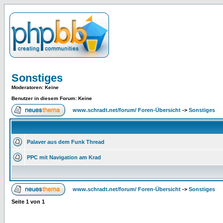
Sonstiges
Moderatoren
: Keine
Benutzer in diesem Forum: Keine
www.schradt.net/forum/ Foren-Übersicht
->
Sonstiges
Palaver aus dem Funk Thread
PPC mit Navigation am Krad
www.schradt.net/forum/ Foren-Übersicht
->
Sonstiges
Seite
1
von
1