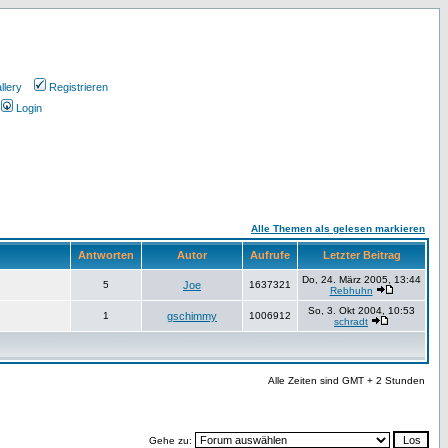
llery
Registrieren
Login
Alle Themen als gelesen markieren
Antworten
Autor
Aufrufe
Letzter Beitrag
Do, 24. März 2005, 13:44
5
Joe
1637321
Rebhuhn
So, 3. Okt 2004, 10:53
1
gschimmy
1006912
schradt
Alle Zeiten sind GMT + 2 Stunden
Gehe zu: