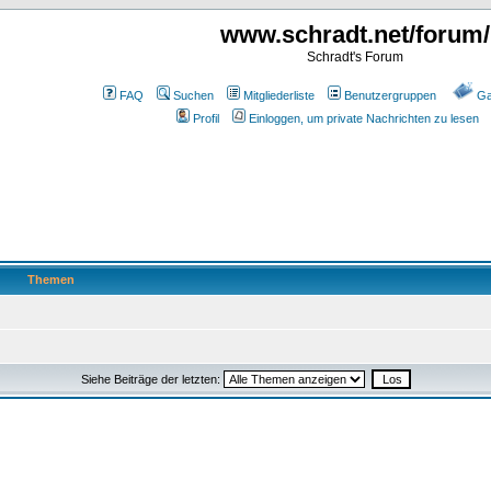
www.schradt.net/forum/
Schradt's Forum
FAQ
Suchen
Mitgliederliste
Benutzergruppen
Ga
Profil
Einloggen, um private Nachrichten zu lesen
Themen
Siehe Beiträge der letzten: