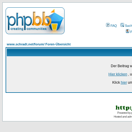
FAQ
Suc
P
www.schradt.net/forum/ Foren-Übersicht
Der Beitrag 
Hier klicken
, 
Klick
hier
um
Powered by
Hosted and admi