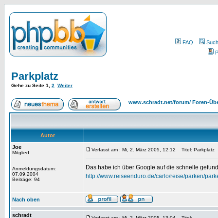
FAQ
Suc
P
Parkplatz
Gehe zu Seite
1
,
2
Weiter
www.schradt.net/forum/ Foren-Übe
Autor
Joe
Verfasst am : Mi, 2. März 2005, 12:12
Titel: Parkplatz
Mitglied
Das habe ich über Google auf die schnelle gefun
Anmeldungsdatum:
07.09.2004
http://www.reiseenduro.de/carlo/reise/parken/park
Beiträge: 94
Nach oben
schradt
Verfasst am : Mi, 2. März 2005, 13:04
Titel: