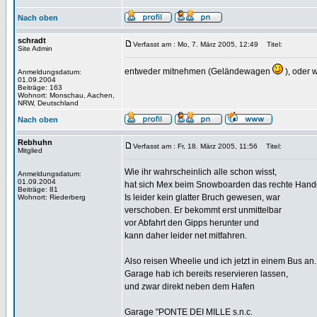
Nach oben
schradt
Verfasst am : Mo, 7. März 2005, 12:49
Titel:
Site Admin
entweder mitnehmen (Geländewagen
), oder 
Anmeldungsdatum:
01.09.2004
Beiträge: 163
Wohnort: Monschau, Aachen,
NRW, Deutschland
Nach oben
Rebhuhn
Verfasst am : Fr, 18. März 2005, 11:56
Titel:
Mitglied
Wie ihr wahrscheinlich alle schon wisst,
Anmeldungsdatum:
01.09.2004
hat sich Mex beim Snowboarden das rechte Hand
Beiträge: 81
Is leider kein glatter Bruch gewesen, war
Wohnort: Riederberg
verschoben. Er bekommt erst unmittelbar
vor Abfahrt den Gipps herunter und
kann daher leider net mitfahren.
Also reisen Wheelie und ich jetzt in einem Bus an.
Garage hab ich bereits reservieren lassen,
und zwar direkt neben dem Hafen
Garage "PONTE DEI MILLE s.n.c.