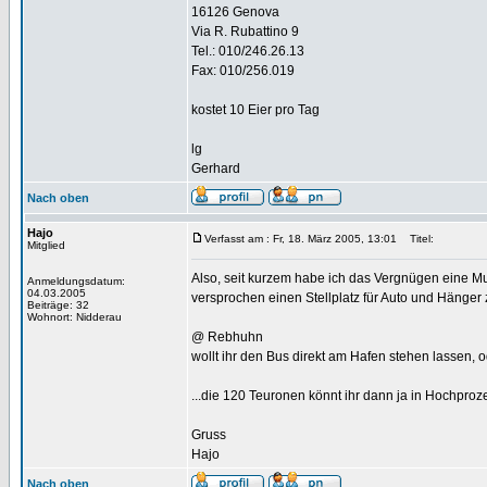
16126 Genova
Via R. Rubattino 9
Tel.: 010/246.26.13
Fax: 010/256.019
kostet 10 Eier pro Tag
lg
Gerhard
Nach oben
Hajo
Verfasst am : Fr, 18. März 2005, 13:01
Titel:
Mitglied
Also, seit kurzem habe ich das Vergnügen eine Mult
Anmeldungsdatum:
04.03.2005
versprochen einen Stellplatz für Auto und Hänger zu 
Beiträge: 32
Wohnort: Nidderau
@ Rebhuhn
wollt ihr den Bus direkt am Hafen stehen lassen, 
...die 120 Teuronen könnt ihr dann ja in Hochpro
Gruss
Hajo
Nach oben