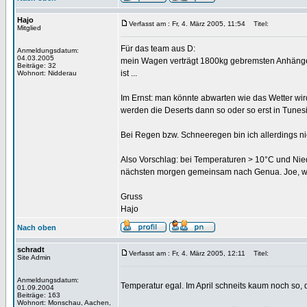
Hajo
Verfasst am : Fr, 4. März 2005, 11:54
Titel:
Mitglied
Für das team aus D:
Anmeldungsdatum:
04.03.2005
mein Wagen verträgt 1800kg gebremsten Anhänger 
Beiträge: 32
ist ...
Wohnort: Nidderau
Im Ernst: man könnte abwarten wie das Wetter wird
werden die Deserts dann so oder so erst in Tune
Bei Regen bzw. Schneeregen bin ich allerdings n
Also Vorschlag: bei Temperaturen > 10°C und Nie
nächsten morgen gemeinsam nach Genua. Joe, w
Gruss
Hajo
Nach oben
schradt
Verfasst am : Fr, 4. März 2005, 12:11
Titel:
Site Admin
Anmeldungsdatum:
Temperatur egal. Im April schneits kaum noch so
01.09.2004
Beiträge: 163
Wohnort: Monschau, Aachen,