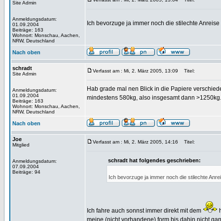
Site Admin
Anmeldungsdatum:
Ich bevorzuge ja immer noch die stilechte Anreis
01.09.2004
Beiträge: 163
Wohnort: Monschau, Aachen,
NRW, Deutschland
Nach oben
schradt
Verfasst am : Mi, 2. März 2005, 13:09
Titel:
Site Admin
Hab grade mal nen Blick in die Papiere verschi
Anmeldungsdatum:
01.09.2004
mindestens 580kg, also insgesamt dann >1250kg.
Beiträge: 163
Wohnort: Monschau, Aachen,
NRW, Deutschland
Nach oben
Joe
Verfasst am : Mi, 2. März 2005, 14:16
Titel:
Mitglied
schradt hat folgendes geschrieben:
Anmeldungsdatum:
07.09.2004
Beiträge: 94
Ich bevorzuge ja immer noch die stilechte Anr
Ich fahre auch sonnst immer direkt mit dem
h
meine (nicht vorhandene) form bis dahin nicht ga