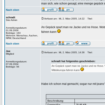
man sich, wie schon gesagt, eine menge gepäck 
Nach oben
schradt
Verfasst am : Mi, 2. März 2005, 14:22
Titel:
Site Admin
An Gepäck spart man ne Jacke und ne Hose. Wob
Anmeldungsdatum:
01.09.2004
fahren kann
Beiträge: 163
Wohnort: Monschau, Aachen,
NRW, Deutschland
Nach oben
Joe
Verfasst am : Mi, 2. März 2005, 14:36
Titel:
Mitglied
schradt hat folgendes geschrieben:
Anmeldungsdatum:
07.09.2004
An Gepäck spart man ne Jacke und ne Hose.
Beiträge: 94
Mitteleuropa fahren kann
Habe ich schon mal gemacht, sogar nur mit jeans
Beschreibung:
Dateigröße:
75.95 KB