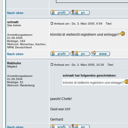
Nach oben
schradt
Verfasst am : Do, 3. März 2005, 9:59
Titel:
Site Admin
könntst di vielleicht registriern und einloggn?
Anmeldungsdatum:
01.09.2004
Beiträge: 163
Wohnort: Monschau, Aachen,
NRW, Deutschland
Nach oben
Rebhuhn
Verfasst am : Do, 3. März 2005, 10:26
Titel:
Mitglied
schradt hat folgendes geschrieben:
Anmeldungsdatum:
01.09.2004
Beiträge: 81
könntst di vielleicht registriern und einloggn?
Wohnort: Riederberg
jawohl Chefe!
Gast war ich!
Gerhard
Nach oben