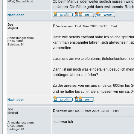
Ob beim Marius, oder weiter südlich müssen wir 
NRW, Deutschland
losfahren. Die Fähre geht doch erst abends. Rei
Nach oben
Joe
Verfasst am : Fr, 4. März 2005, 14:10
Titel:
Mitglied
Hmm wie bereits erwähnt habe ich solche spritztou
Anmeldungsdatum:
07.09.2004
kann man enspannter fahren, sich abwechseln, spr
Beiträge: 94
vorbereiten.
Lasst uns am we telefonieren, (telefonkonferenz o
Dann ist mir noch was eingefallen, bezuglich mein
anhänger fahren zu dürfen?
Zu der anreise, von mir aus sinds ca. 600km bis 
und ne halbe bis zum hafen. müssen wir um ca. 04
Nach oben
Joe
Verfasst am : Mo, 7. März 2005, 10:38
Titel:
Mitglied
..das war ich
Anmeldungsdatum:
07.09.2004
Beiträge: 94