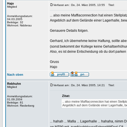
Hajo
Verfasst am : Do, 24. März 2005, 13:55
Titel:
Mitglied
... also meine Maffiaconnection hat einen Stellplat
Anmeldungsdatum:
04.03.2005
Angeblich auf dem Gelände einer Lagerhalle, bew
Beiträge: 32
Wohnort: Nidderau
Genauere Details folgen.
Gerhard, ich übernehme keine Haftung, sollte aber 
(sonst bekommt der Kollege keine Gehaltserhöhung
Also, es ist deine Entscheidung ob du dort parken 
Gruss
Hajo
Nach oben
Rebhuhn
Verfasst am : Do, 24. März 2005, 14:21
Titel:
Mitglied
Zitat:
Anmeldungsdatum:
01.09.2004
.. also meine Maffiaconnection hat einen Stellpl
Beiträge: 81
Angeblich auf dem Gelände einer Lagerhalle, b
Wohnort: Riederberg
... hahah ... Mafia ... Lagerhalle ... hahaha, nimm 