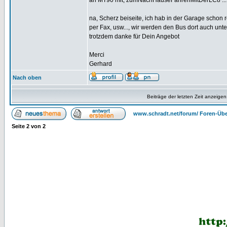
an MT90 mit, zumNachHauseFahrenMitDerLC8 ..
na, Scherz beiseite, ich hab in der Garage schon r
per Fax, usw..., wir werden den Bus dort auch unte
trotzdem danke für Dein Angebot
Merci
Gerhard
Nach oben
Beiträge der letzten Zeit anzeigen
www.schradt.net/forum/ Foren-Übe
Seite
2
von
2