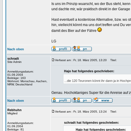
Is uns im Prinzip wuarscht, wo der Bus steht, kenn
und dachte mir, wär praktisch direkt in der Garag
Hast eventuell a kostenlose Alternative, bzw. wo st
hin, vielleicht könnt ma uns dort treffen und Du ver
damit des Bier auf der Fähre
LG
Nach oben
schradt
Verfasst am : Fr, 18. März 2005, 13:20
Titel:
Site Admin
Hajo hat folgendes geschrieben:
Anmeldungsdatum:
01.09.2004
Beiträge: 163
...die 120 Teuronen könnt ihr dann ja in Hochp
Wohnort: Monschau, Aachen,
NRW, Deutschland
Genau. Hochoktaniges Super für die Anreise auf
Nach oben
Rebhuhn
Verfasst am : Fr, 18. März 2005, 13:24
Titel:
Mitglied
schradt hat folgendes geschrieben:
Anmeldungsdatum:
01.09.2004
Beiträge: 81
Hajo hat folgendes geschrieben: