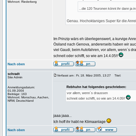
Wohnort: Riederberg
...die 120 Teuronen könnt ihr dann ja 
Genau. Hochoktaniges Super für die Anre
Im Prinzip wärs eh überlegenswert, a kurvige Anr
Ösiland nach Genova, andererseits haben wir au
viel Gaudi, beim Autofahren, vor allem, wenn´s d
schneit oder schifft, so wie am 14.4.05!!
Nach oben
schradt
Verfasst am : Fr, 18. März 2005, 13:27
Titel:
Site Admin
Rebhuhn hat folgendes geschrieben:
Anmeldungsdatum:
01.09.2004
vor allem, wenn´s draussen
Beiträge: 163
Wohnort: Monschau, Aachen,
schneit oder schifft, so wie am 14.4.05!!
NRW, Deutschland
jaaa jaaa...
Ich hoff ihr habt ne Klimaanlage
Nach oben