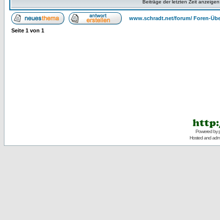
Beiträge der letzten Zeit anzeigen
www.schradt.net/forum/ Foren-Übe
Seite
1
von
1
Powered by
Hosted and admi