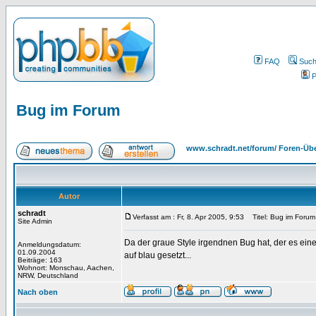
FAQ
Suc
P
Bug im Forum
www.schradt.net/forum/ Foren-Übe
Autor
schradt
Verfasst am : Fr, 8. Apr 2005, 9:53
Titel: Bug im Forum
Site Admin
Da der graue Style irgendnen Bug hat, der es ei
Anmeldungsdatum:
01.09.2004
auf blau gesetzt...
Beiträge: 163
Wohnort: Monschau, Aachen,
NRW, Deutschland
Nach oben