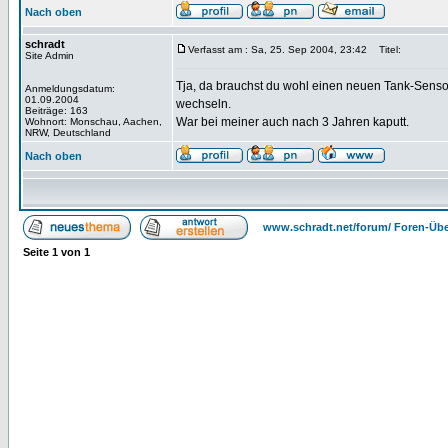
Nach oben
schradt
Verfasst am : Sa, 25. Sep 2004, 23:42
Titel:
Site Admin
Tja, da brauchst du wohl einen neuen Tank-Sensor 
Anmeldungsdatum:
01.09.2004
wechseln.
Beiträge: 163
War bei meiner auch nach 3 Jahren kaputt.
Wohnort: Monschau, Aachen,
NRW, Deutschland
Nach oben
www.schradt.net/forum/ Foren-Übe
Seite
1
von
1