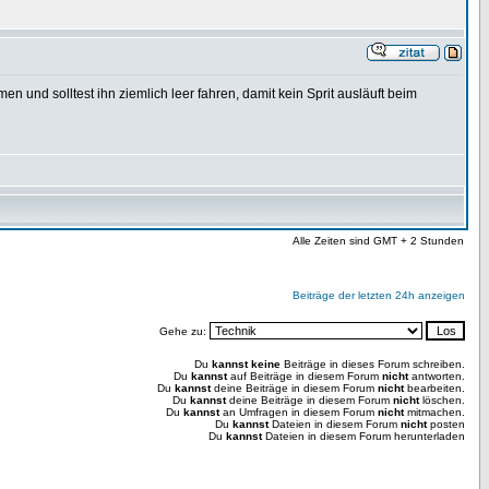
und solltest ihn ziemlich leer fahren, damit kein Sprit ausläuft beim
Alle Zeiten sind GMT + 2 Stunden
Beiträge der letzten 24h anzeigen
Gehe zu:
Du
kannst keine
Beiträge in dieses Forum schreiben.
Du
kannst
auf Beiträge in diesem Forum
nicht
antworten.
Du
kannst
deine Beiträge in diesem Forum
nicht
bearbeiten.
Du
kannst
deine Beiträge in diesem Forum
nicht
löschen.
Du
kannst
an Umfragen in diesem Forum
nicht
mitmachen.
Du
kannst
Dateien in diesem Forum
nicht
posten
Du
kannst
Dateien in diesem Forum herunterladen