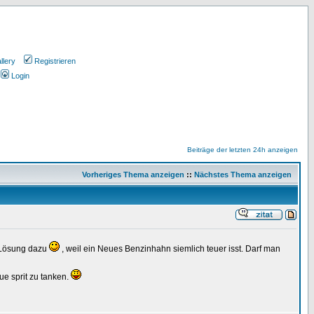
llery
Registrieren
Login
Beiträge der letzten 24h anzeigen
Vorheriges Thema anzeigen
::
Nächstes Thema anzeigen
 Lösung dazu
, weil ein Neues Benzinhahn siemlich teuer isst. Darf man
e sprit zu tanken.