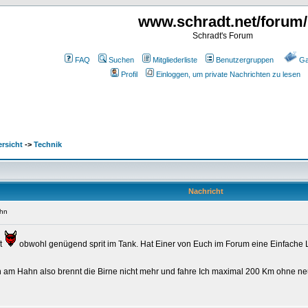
www.schradt.net/forum/
Schradt's Forum
FAQ
Suchen
Mitgliederliste
Benutzergruppen
Ga
Profil
Einloggen, um private Nachrichten zu lesen
rsicht
->
Technik
Nachricht
ahn
ft
obwohl genügend sprit im Tank. Hat Einer von Euch im Forum eine Einfache
 am Hahn also brennt die Birne nicht mehr und fahre Ich maximal 200 Km ohne neu