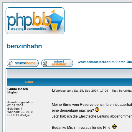
benzinhahn
www.schradt.net/forum/ Foren-Übe
Autor
Guido Bosch
Verfasst am : Sa, 25. Sep 2004, 17:05
Titel: benzinh
Mitglied
Anmeldungsdatum:
Meine Birne vom Reserve-benzin brennt dauerha
02.09.2004
Beiträge: 4
eine demontage machen?
Wohnort: BE-2970
SCHILDE/Belgien
Jetzt hab ich die Electrische Leitung abgenommen
Bedanke Mich im voraus für die Hilfe.